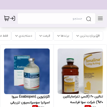
پربازدیدترین
برندها
قیمت
دسته‌بندی
فقط م
تنالین 20 (اکسی تتراسایکلین
اگزابایوپن | Exabiopen سیوا
۲۰%) شرکت سوا فرانسه
اسپانیا سوسپانسیون تزریقی