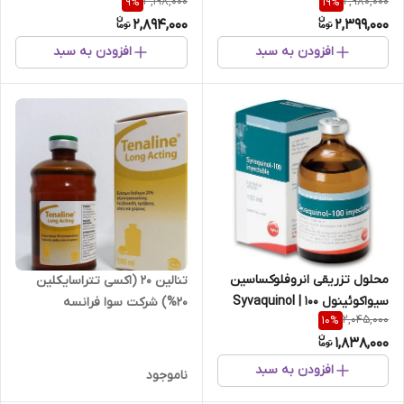
3,198,000
2,980,000
9
%
19
%
بنزیل پنی سیلین و دی
2,894,000
2,399,000
هیدرواسترپتومایسین
افزودن به سبد
افزودن به سبد
محلول تزریقی انروفلوکساسین
تنالین 20 (اکسی تتراسایکلین
سیواکوئینول ۱۰۰ | Syvaquinol
۲۰%) شرکت سوا فرانسه
2,045,000
10
%
100
1,838,000
افزودن به سبد
ناموجود