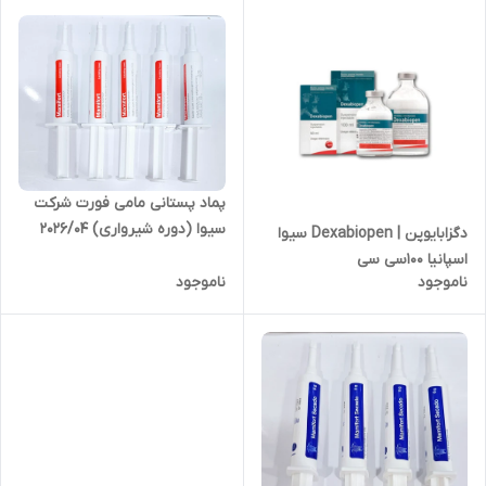
پماد پستانی مامی فورت شرکت
سیوا (دوره شیرواری) 2026/04
دگزابایوپن | Dexabiopen سیوا
اسپانیا ۱۰۰سی سی
ناموجود
ناموجود