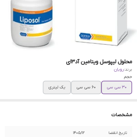
محلول لیپوسل ویتامین آد3ای
برند:
رویان
حجم
۳۰ سی سی
۶۰ سی سی
یک لیتری
مشخصات
تاریخ انقضا
۱۴۰۵/۱۲