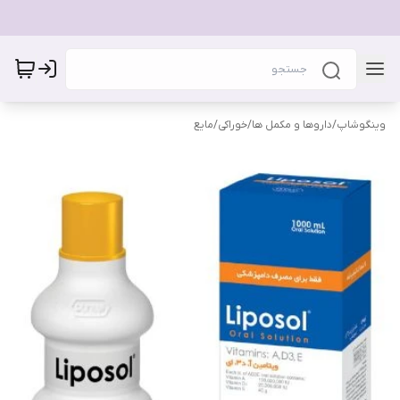
وینگوشاپ
/
داروها و مکمل ها
/
خوراکی
/
مایع