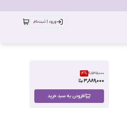
ورود | ثبت‌نام
14
%
4,535,000
3,889,000
افزودن به سبد خرید