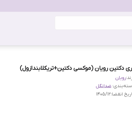
ری دکتین رویان (موکسی دکتین+تریکلابندازول)
ند:
رویان
ته‌بندی
:
ضدانگل
ریخ انقضا
:
۱۴۰5/1۲