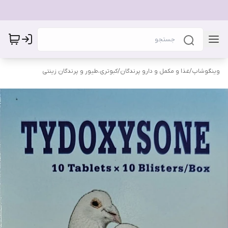
وینگوشاپ
/
غذا و مکمل و دارو پرندگان
/
کبوتری،طیور و پرندگان زینتی