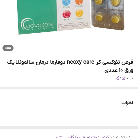
قرص نئوکسی کر neoxy care دوفارما درمان سالمونلا یک
ورق ۱۰ عددی
برند:
ادواکر
نظرات
دسته‌بندی
:
کبوتری،طیور و پرندگان زینتی