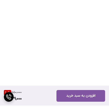
550,000
20
%
افزودن به سبد خرید
439,000