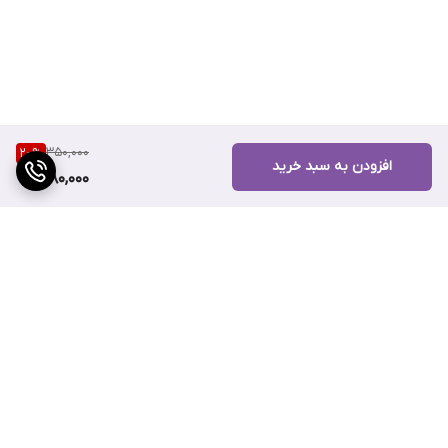
350,000
20
%
افزودن به سبد خرید
280,000
برگشت به بالا