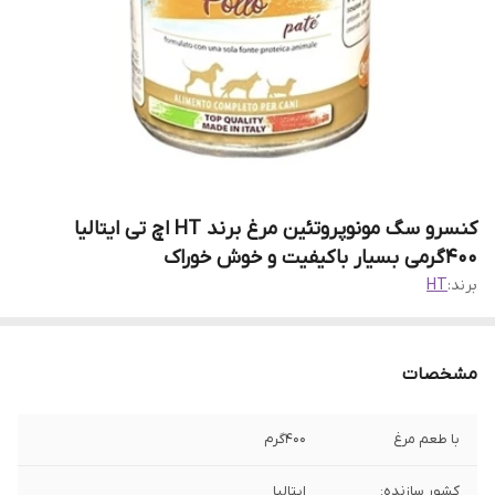
کنسرو سگ مونوپروتئین مرغ برند HT اچ تی ایتالیا
400گرمی بسیار باکیفیت و خوش خوراک
برند:
HT
مشخصات
با طعم مرغ
400گرم
کشور سازنده:
ایتالیا