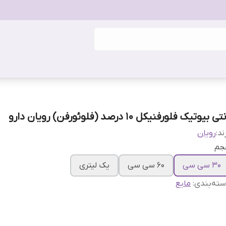
ی بیوتیک فلورفنیکل 10 درصد (فلوئورفن) رویان دارو
ند:
رویان
جم
۳۰ سی سی
۶۰ سی سی
یک لیتری
ته‌بندی
:
مایع