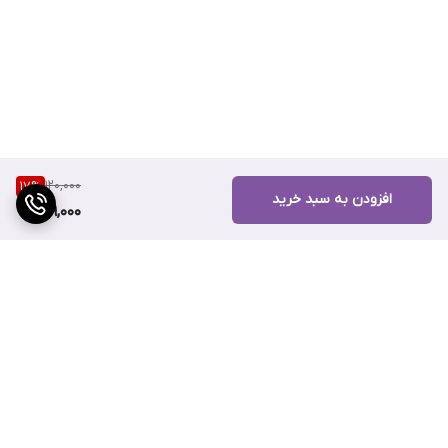
120,000
17
%
افزودن به سبد خرید
99,000
برگشت به بالا