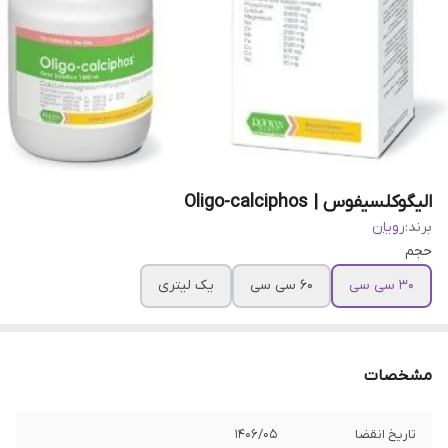
الیگوکلسیفوس | Oligo-calciphos
برند:
رویان
حجم
۳۰ سی سی
۶۰ سی سی
یک لیتری
مشخصات
تاریخ انقضا
۱۴۰۶/۰۵