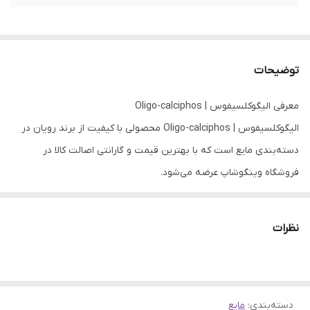
توضیحات
معرفی الیگوکلسیفوس | Oligo-calciphos
الیگوکلسیفوس | Oligo-calciphos محصولی با کیفیت از برند رویان در
دسته‌بندی مایع است که با بهترین قیمت و گارانتی اصالت کالا در
فروشگاه وینگوشاپ عرضه می‌شود.
این محصول با برند معتبر
رویان
تهیه شده و از کیفیت بالایی برخوردار
است.
نظرات
✅
مزایای خرید:
قیمت مناسب، تحویل سریع، گارانتی اصالت کالا و
پشتیبانی ۲۴ ساعته.
دسته‌بندی
:
مایع