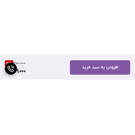
700,000
14
%
افزودن به سبد خرید
599,000
برگشت به بالا