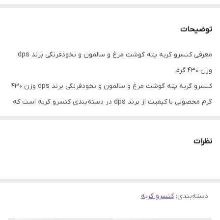
توضیحات
معرفی کنسرو گربه پته گوشت مرغ و سالمون و نخودفرنگی برند dps
وزن 430 گرم
کنسرو گربه پته گوشت مرغ و سالمون و نخودفرنگی برند dps وزن 430
گرم محصولی با کیفیت از برند dps در دسته‌بندی کنسرو گربه است که
با بهترین قیمت و گارانتی اصالت کالا در فروشگاه وینگوشاپ عرضه
می‌شود.
نظرات
این محصول با برند معتبر
dps
تهیه شده و از کیفیت بالایی برخوردار
است.
✅
مزایای خرید:
قیمت مناسب، تحویل سریع، گارانتی اصالت کالا و
پشتیبانی ۲۴ ساعته.
دسته‌بندی
:
کنسرو گربه