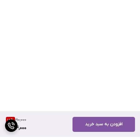
190,000
18
%
افزودن به سبد خرید
154,000