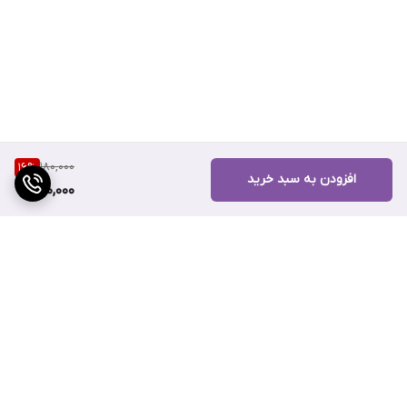
180,000
16
%
افزودن به سبد خرید
150,000
برگشت به بالا