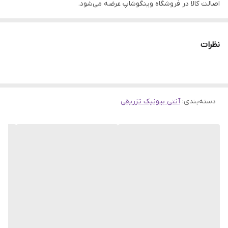
اصالت کالا در فروشگاه وینگوشاپ عرضه می‌شود.
این محصول با برند معتبر
رویان
تهیه شده و از کیفیت بالایی برخوردار
است.
نظرات
✅
مزایای خرید:
قیمت مناسب، تحویل سریع، گارانتی اصالت کالا و
پشتیبانی ۲۴ ساعته.
دسته‌بندی
:
آنتی بیونیک تزریقی