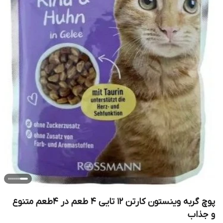
پوچ گربه وینستون کارتن ۱۲ تایی ۴ طعم در ۴طعم متنوع
و جذاب