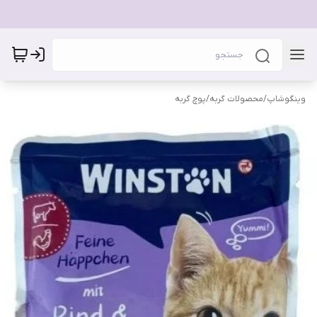
وینگوشاپ
/
محصولات گربه
/
پوچ گربه