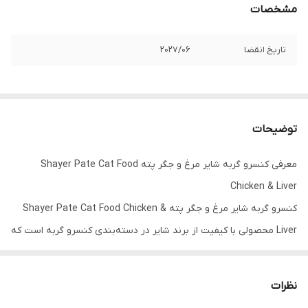
مشخصات
تاریخ انقضا
۲۰۲۷/06
توضیحات
معرفی کنسرو گربه شایر مرغ و جگر پته Shayer Pate Cat Food
Chicken & Liver
کنسرو گربه شایر مرغ و جگر پته Shayer Pate Cat Food Chicken &
Liver محصولی با کیفیت از برند شایر در دسته‌بندی کنسرو گربه است که
با بهترین قیمت و گارانتی اصالت کالا در فروشگاه وینگوشاپ عرضه
می‌شود.
نظرات
این محصول با برند معتبر
شایر
تهیه شده و از کیفیت بالایی برخوردار