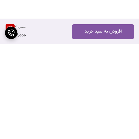
210,000
17
%
افزودن به سبد خرید
174,000
برگشت به بالا