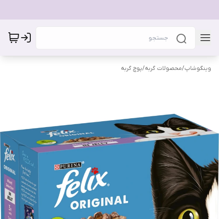
وینگوشاپ
/
محصولات گربه
/
پوچ گربه