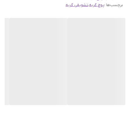
برچسب‌ها :
پوچ گربه
،
تشویقی گربه