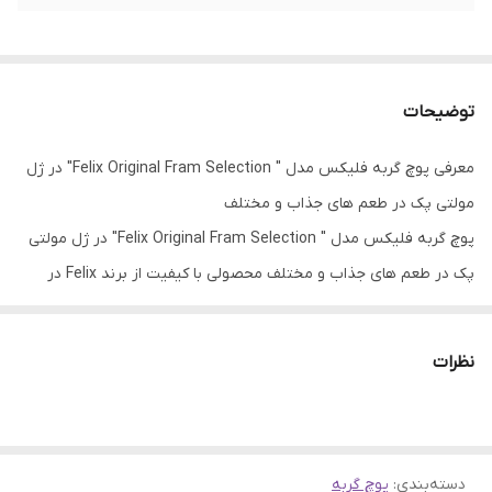
توضیحات
معرفی پوچ گربه فلیکس مدل " Felix Original Fram Selection" در ژل
مولتی پک در طعم های جذاب و مختلف
پوچ گربه فلیکس مدل " Felix Original Fram Selection" در ژل مولتی
پک در طعم های جذاب و مختلف محصولی با کیفیت از برند Felix در
دسته‌بندی پوچ گربه است که با بهترین قیمت و گارانتی اصالت کالا در
فروشگاه وینگوشاپ عرضه می‌شود.
نظرات
این محصول با برند معتبر
Felix
تهیه شده و از کیفیت بالایی برخوردار
است.
✅
مزایای خرید:
قیمت مناسب، تحویل سریع، گارانتی اصالت کالا و
پشتیبانی ۲۴ ساعته.
دسته‌بندی
:
پوچ گربه