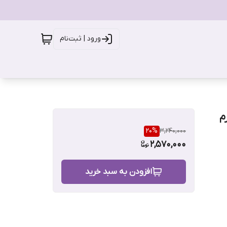
ورود | ثبت‌نام
20
%
3,240,000
2,570,000
افزودن به سبد خرید