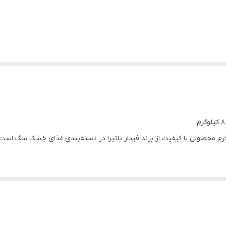
ک سگ بالغ نژاد کوچک فیدار پاتیرا وزن ۸ کیلوگرم محصولی با کیفیت از برند فیدار پاتیرا در دسته‌بندی 
یت بالایی برخوردار است.
و پشتیبانی ۲۴ ساعته.