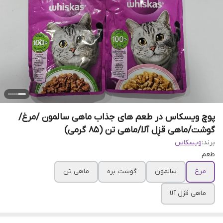
پوچ ویسکاس در طعم های جذاب ماهی سالمون /مرغ/
گوشت/ماهی قزِل آلا/ماهی تن (85 گرمی)
برند:
ویسکاس
طعم
مرغ
سالمون
گوشت بره
ماهی تن
ماهی قزل آلا