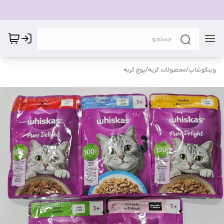
وینگوشاپ
/
محصولات گربه
/
پوچ گربه