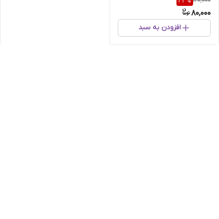
120,000
33
%
گرم
80,000
افزودن به سبد