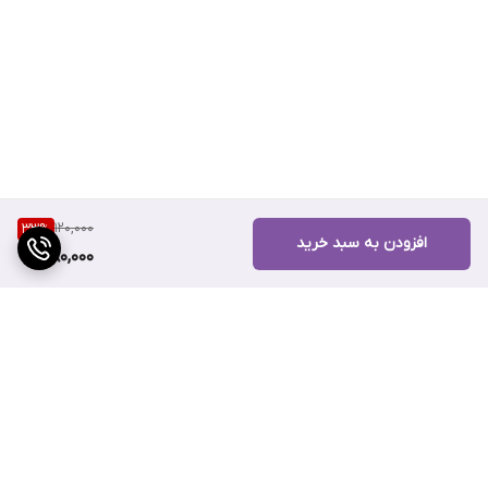
120,000
33
%
افزودن به سبد خرید
80,000
برگشت به بالا