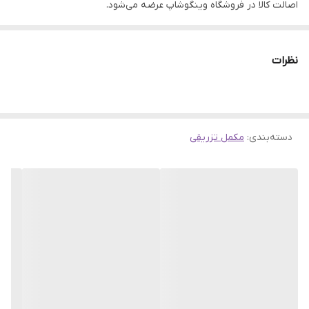
اصالت کالا در فروشگاه وینگوشاپ عرضه می‌شود.
این محصول با برند معتبر
نصر
تهیه شده و از کیفیت بالایی برخوردار
است.
نظرات
✅
مزایای خرید:
قیمت مناسب، تحویل سریع، گارانتی اصالت کالا و
پشتیبانی ۲۴ ساعته.
دسته‌بندی
:
مکمل تزریقی