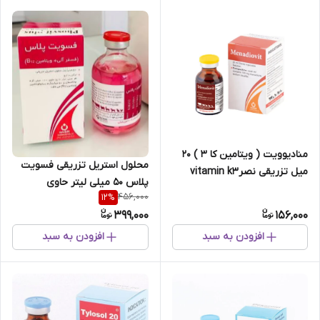
منادیوویت ( ویتامین کا ۳ ) 20
محلول استریل تزریقی فسویت
میل تزریقی نصرvitamin k3
پلاس 50 میلی لیتر حاوی
456,000
12
%
فسفرآلی و ویتامین B12
399,000
156,000
افزودن به سبد
افزودن به سبد