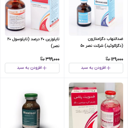
ضدالتهاب دگزامتازون
تایلوزین 20 درصد (تایلوسول 20
(دگزاکوئید) شرکت نصر 50
نصر)
399,000
129,000
افزودن به سبد
افزودن به سبد