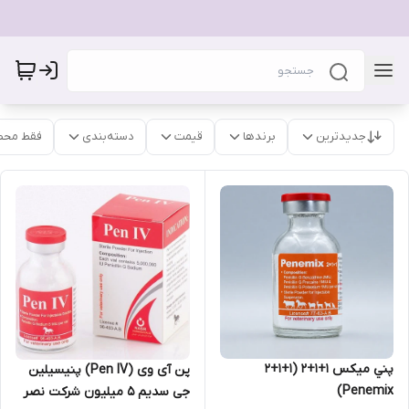
جدیدترین
برندها
قیمت
دسته‌بندی
فقط محص
پني ميكس 1+1+2 (1+1+2
پن آی وی (Pen IV) پنیسیلین
Penemix)
جی سدیم 5 میلیون شرکت نصر