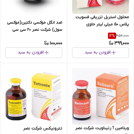
محلول استریل تزریقی فسویت
ضد انگل موکسی دکتین(موکسی
پلاس 50 میلی لیتر حاوی
سول) شرکت نصر ۲۰ سی سی
فسفرآلی و ویتامین B12
456,000
12
%
100,000
399,000
افزودن به سبد
افزودن به سبد
ویتامین آ رتیناویت شرکت نصر
تترونیکس شرکت نصر