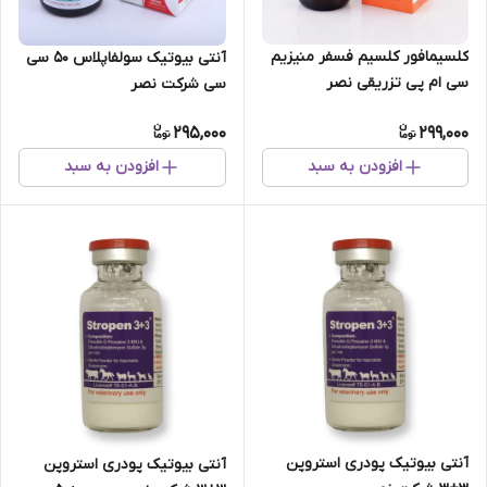
کلسیمافور کلسیم فسفر منیزیم
آنتی بیوتیک سولفاپلاس 50 سی
سی ام پی تزریقی نصر
سی شرکت نصر
Calcimafor 40 Ca P Mg CMP
295,000
299,000
Inj Nasr م
افزودن به سبد
افزودن به سبد
آنتی بیوتیک پودری استروپن
آنتی بیوتیک پودری استروپن