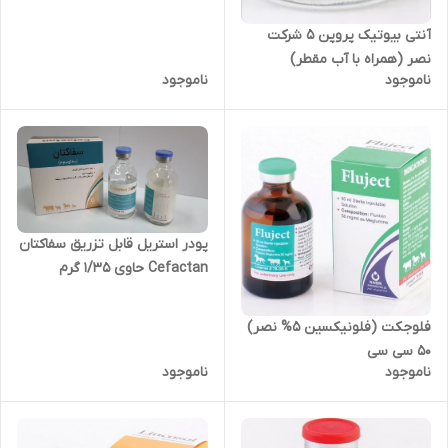
آنتی بیوتیک پروپن 5 شرکت
نصر (همراه با آب مقطر)
ناموجود
ناموجود
(5عددی)
پودر استریل قابل تزریق سفاکتان
Cefactan حاوی ۱/۳۵ گرم
سفکوئینوم نصر به همراه آب
مقطر استریل
فلوجکت (فلونیکسین 5% نصر)
۵۰ سی سی
ناموجود
ناموجود