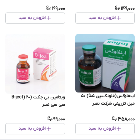
199,000
149,000
افزودن به سبد
افزودن به سبد
اینفلوکس(فلونکسین 5%) 50
ویتامین بي جكت (B-ject) ۲۰
میل تزریقی شرکت نصر
سی سی نصر
99,000
358,000
افزودن به سبد
افزودن به سبد