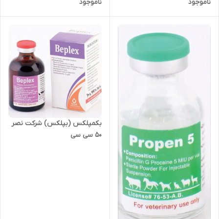
ناموجود
ناموجود
گوسفند)
بکمپلکس (بپلکس) شرکت نصر
50 سی سی